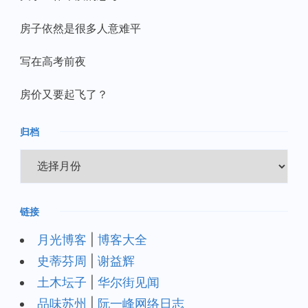
房子依然是很多人意难平
写在高考前夜
房价又要起飞了？
归档
归
档
链接
月光博客
|
博客大全
史蒂芬周
|
谢益辉
土木坛子
|
华尔街见闻
品味苏州
|
阮一峰网络日志