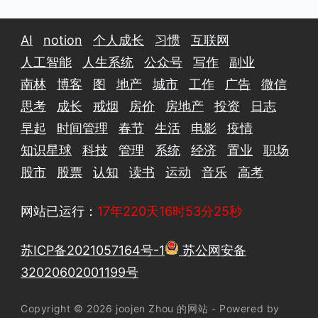
AI
notion
个人成长
习惯
互联网
人工智能
人生系统
公众号
写作
副业
南林
博客
图
地产
城市
工作
广告
微信
思考
成长
戒烟
房价
房地产
投资
日志
早起
时间管理
春节
生活
电影
疫情
知识星球
科技
管理
系统
经济
置业
职场
股市
股票
认知
读书
运动
音乐
高考
网站已运行：
17年220天16时53分26秒
苏ICP备2021057164号-1
苏公网安备
32020602001199号
Copyright © 2026 joojen Zhou 的网站 - Powered by