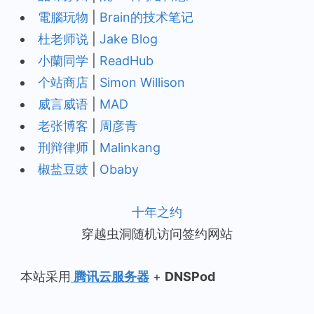
電腦玩物
|
Brain的技术笔记
杜老师说
|
Jake Blog
小蘭同学
|
ReadHub
个站商店
|
Simon Willison
威言威语
|
MAD
老张博客
|
周彦青
刑辩律师
|
Malinkang
椒盐豆豉
|
Obaby
十年之约
穿越虫洞随机访问签约网站
本站采用
腾讯云服务器
+
DNSPod