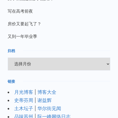
写在高考前夜
房价又要起飞了？
又到一年毕业季
归档
归
档
链接
月光博客
|
博客大全
史蒂芬周
|
谢益辉
土木坛子
|
华尔街见闻
品味苏州
|
阮一峰网络日志