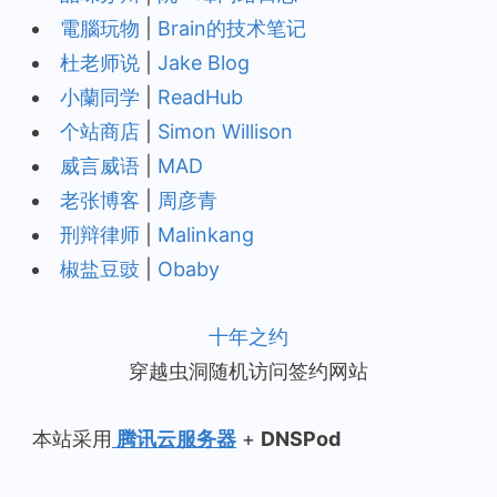
電腦玩物
|
Brain的技术笔记
杜老师说
|
Jake Blog
小蘭同学
|
ReadHub
个站商店
|
Simon Willison
威言威语
|
MAD
老张博客
|
周彦青
刑辩律师
|
Malinkang
椒盐豆豉
|
Obaby
十年之约
穿越虫洞随机访问签约网站
本站采用
腾讯云服务器
+
DNSPod