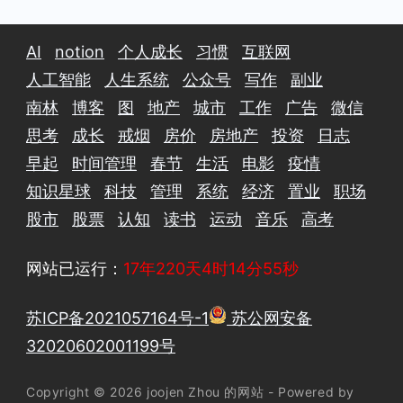
AI
notion
个人成长
习惯
互联网
人工智能
人生系统
公众号
写作
副业
南林
博客
图
地产
城市
工作
广告
微信
思考
成长
戒烟
房价
房地产
投资
日志
早起
时间管理
春节
生活
电影
疫情
知识星球
科技
管理
系统
经济
置业
职场
股市
股票
认知
读书
运动
音乐
高考
网站已运行：
17年220天4时14分56秒
苏ICP备2021057164号-1
苏公网安备
32020602001199号
Copyright © 2026 joojen Zhou 的网站 - Powered by