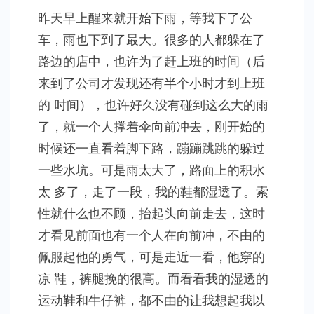
的
昨天早上醒来就开始下雨，等我下了公
回
车，雨也下到了最大。很多的人都躲在了
忆
路边的店中，也许为了赶上班的时间（后
来到了公司才发现还有半个小时才到上班
的 时间），也许好久没有碰到这么大的雨
了，就一个人撑着伞向前冲去，刚开始的
时候还一直看着脚下路，蹦蹦跳跳的躲过
一些水坑。可是雨太大了，路面上的积水
太 多了，走了一段，我的鞋都湿透了。索
性就什么也不顾，抬起头向前走去，这时
才看见前面也有一个人在向前冲，不由的
佩服起他的勇气，可是走近一看，他穿的
凉 鞋，裤腿挽的很高。而看看我的湿透的
运动鞋和牛仔裤，都不由的让我想起我以