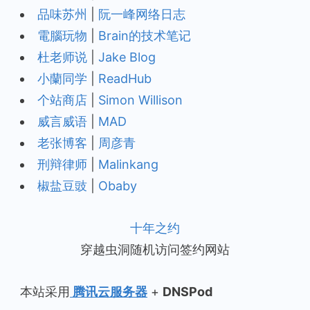
品味苏州
|
阮一峰网络日志
電腦玩物
|
Brain的技术笔记
杜老师说
|
Jake Blog
小蘭同学
|
ReadHub
个站商店
|
Simon Willison
威言威语
|
MAD
老张博客
|
周彦青
刑辩律师
|
Malinkang
椒盐豆豉
|
Obaby
十年之约
穿越虫洞随机访问签约网站
本站采用
腾讯云服务器
+
DNSPod