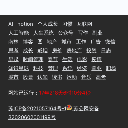
AI
notion
个人成长
习惯
互联网
人工智能
人生系统
公众号
写作
副业
南林
博客
图
地产
城市
工作
广告
微信
思考
成长
戒烟
房价
房地产
投资
日志
早起
时间管理
春节
生活
电影
疫情
知识星球
科技
管理
系统
经济
置业
职场
股市
股票
认知
读书
运动
音乐
高考
网站已运行：
17年218天6时10分5秒
苏ICP备2021057164号-1
苏公网安备
32020602001199号