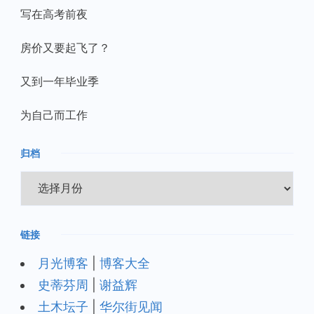
写在高考前夜
房价又要起飞了？
又到一年毕业季
为自己而工作
归档
归
档
链接
月光博客
|
博客大全
史蒂芬周
|
谢益辉
土木坛子
|
华尔街见闻