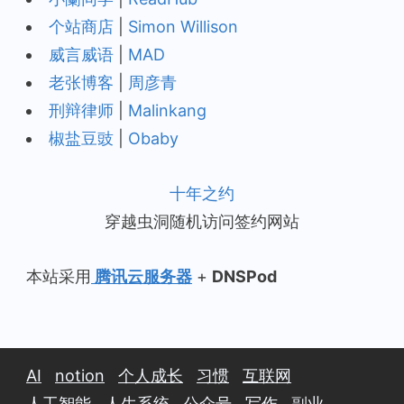
个站商店
|
Simon Willison
威言威语
|
MAD
老张博客
|
周彦青
刑辩律师
|
Malinkang
椒盐豆豉
|
Obaby
十年之约
穿越虫洞随机访问签约网站
本站采用
腾讯云服务器
+
DNSPod
AI
notion
个人成长
习惯
互联网
人工智能
人生系统
公众号
写作
副业