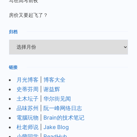
写在高考前夜
房价又要起飞了？
归档
归
档
链接
月光博客
|
博客大全
史蒂芬周
|
谢益辉
土木坛子
|
华尔街见闻
品味苏州
|
阮一峰网络日志
電腦玩物
|
Brain的技术笔记
杜老师说
|
Jake Blog
小蘭同学
|
ReadHub