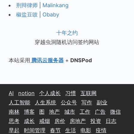
刑辩律师
|
Malinkang
椒盐豆豉
|
Obaby
十年之约
穿越虫洞随机访问签约网站
本站采用
腾讯云服务器
+
DNSPod
AI
notion
个人成长
习惯
互联网
人工智能
人生系统
公众号
写作
副业
南林
博客
图
地产
城市
工作
广告
微信
思考
成长
戒烟
房价
房地产
投资
日志
早起
时间管理
春节
生活
电影
疫情