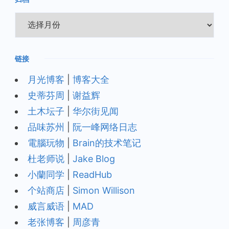
归
档
链接
月光博客
|
博客大全
史蒂芬周
|
谢益辉
土木坛子
|
华尔街见闻
品味苏州
|
阮一峰网络日志
電腦玩物
|
Brain的技术笔记
杜老师说
|
Jake Blog
小蘭同学
|
ReadHub
个站商店
|
Simon Willison
威言威语
|
MAD
老张博客
|
周彦青