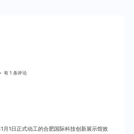
合
有 1 条评论
肥
版
鸟
巢
年1月1日正式动工的合肥国际科技创新展示馆效