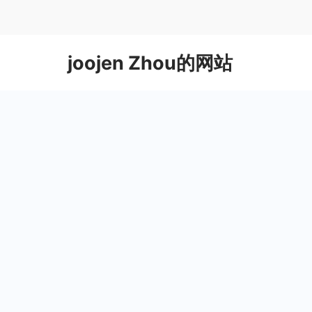
Skip
to
content
joojen Zhou的网站