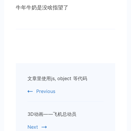
滴，
牛年牛奶是没啥指望了
吃
饭
Post
文章里使用js, object 等代码
Navigation
Previous
3D动画——飞机总动员
Next