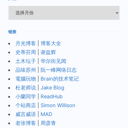
归
档
链接
月光博客
|
博客大全
史蒂芬周
|
谢益辉
土木坛子
|
华尔街见闻
品味苏州
|
阮一峰网络日志
電腦玩物
|
Brain的技术笔记
杜老师说
|
Jake Blog
小蘭同学
|
ReadHub
个站商店
|
Simon Willison
威言威语
|
MAD
老张博客
|
周彦青