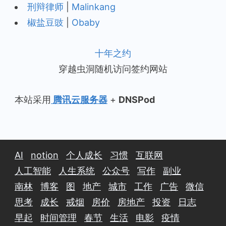
刑辩律师
|
Malinkang
椒盐豆豉
|
Obaby
十年之约
穿越虫洞随机访问签约网站
本站采用
腾讯云服务器
+
DNSPod
AI
notion
个人成长
习惯
互联网
人工智能
人生系统
公众号
写作
副业
南林
博客
图
地产
城市
工作
广告
微信
思考
成长
戒烟
房价
房地产
投资
日志
早起
时间管理
春节
生活
电影
疫情