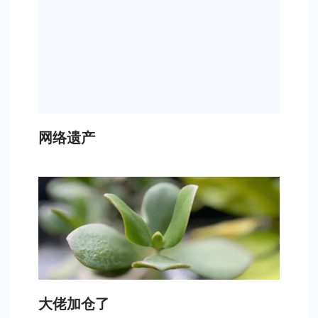
网络遗产
大佬加仓了