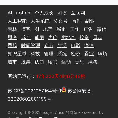
AI
notion
个人成长
习惯
互联网
人工智能
人生系统
公众号
写作
副业
南林
博客
图
地产
城市
工作
广告
微信
思考
成长
戒烟
房价
房地产
投资
日志
早起
时间管理
春节
生活
电影
疫情
知识星球
科技
管理
系统
经济
置业
职场
股市
股票
认知
读书
运动
音乐
高考
网站已运行：
17年220天4时6分49秒
苏ICP备2021057164号-1
苏公网安备
32020602001199号
Copyright © 2026 joojen Zhou 的网站 - Powered by