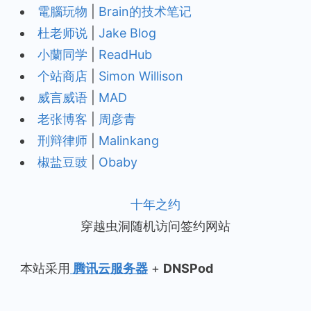
電腦玩物
|
Brain的技术笔记
杜老师说
|
Jake Blog
小蘭同学
|
ReadHub
个站商店
|
Simon Willison
威言威语
|
MAD
老张博客
|
周彦青
刑辩律师
|
Malinkang
椒盐豆豉
|
Obaby
十年之约
穿越虫洞随机访问签约网站
本站采用
腾讯云服务器
+
DNSPod