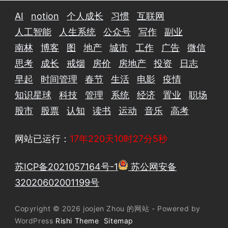
AI
notion
个人成长
习惯
互联网
人工智能
人生系统
公众号
写作
副业
南林
博客
图
地产
城市
工作
广告
微信
思考
成长
戒烟
房价
房地产
投资
日志
早起
时间管理
春节
生活
电影
疫情
知识星球
科技
管理
系统
经济
置业
职场
股市
股票
认知
读书
运动
音乐
高考
网站已运行：
17年220天10时27分5秒
苏ICP备2021057164号-1
苏公网安备
32020602001199号
Copyright © 2026 joojen Zhou 的网站 - Powered by
WordPress
Rishi Theme
Sitemap