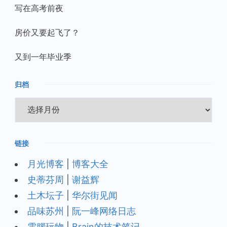
写在高考前夜
房价又要起飞了？
又到一年毕业季
归档
归
档
链接
月光博客
|
博客大全
史蒂芬周
|
谢益辉
土木坛子
|
华尔街见闻
品味苏州
|
阮一峰网络日志
電腦玩物
|
Brain的技术笔记