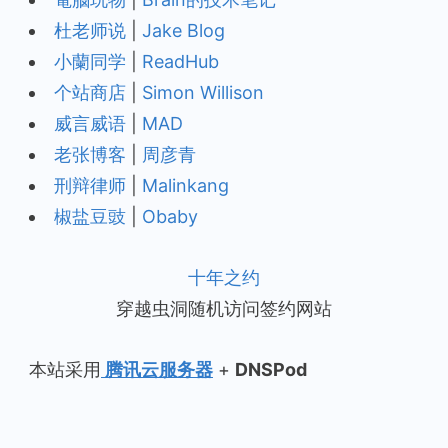
杜老师说
|
Jake Blog
小蘭同学
|
ReadHub
个站商店
|
Simon Willison
威言威语
|
MAD
老张博客
|
周彦青
刑辩律师
|
Malinkang
椒盐豆豉
|
Obaby
十年之约
穿越虫洞随机访问签约网站
本站采用
腾讯云服务器
+
DNSPod