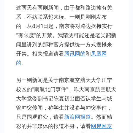
边
这两天有两则新闻，由于都和路边摊有关
摊
系，不妨联系起来读。一则是刚刚发布
那
点
的：从8月1日起，南京将对路边摆摊实行
事
“有限度”的开禁。我猜测可能还是老吴韶新
闻里讲到的那种官方提供统一方式摆摊来
开禁。相关报道请看
腾讯网的
和
凤凰网
的
。
另一则新闻是关于南京航空航天大学江宁
校区的“南航北门事件”，昨天南京航空航天
大学党委副书记陈夏初出面否认学生与城
管冲突传闻，称学生并没参与冲突事件，
只是围观群众，请看
新浪网报道
。然而精
彩的并非媒体的报道本身，请看
网易网友