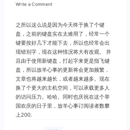
on
Write a Comment
放
羊
之所以这么说是因为今天终于换了个键
心
盘，之前的键盘实在太难用了，经常一个
事
的
键要按好几下才能下去，所以也经常会出
读
现错别字，现在这种情况将大有改观。 并
者
且由于使用新键盘，打起字来更是指飞键
有
盘，所以放羊心事的更新将会更加频繁，
福
文章也将越来越长，或者越来越多。现在
了
换了个更大的主机空间，可以承载更多人
的访问压力。哈哈。同时也庆祝在这个举
国欢庆的日子里，放羊心事订阅读者数攀
上200.