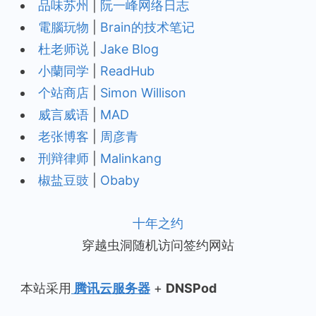
品味苏州
|
阮一峰网络日志
電腦玩物
|
Brain的技术笔记
杜老师说
|
Jake Blog
小蘭同学
|
ReadHub
个站商店
|
Simon Willison
威言威语
|
MAD
老张博客
|
周彦青
刑辩律师
|
Malinkang
椒盐豆豉
|
Obaby
十年之约
穿越虫洞随机访问签约网站
本站采用
腾讯云服务器
+
DNSPod