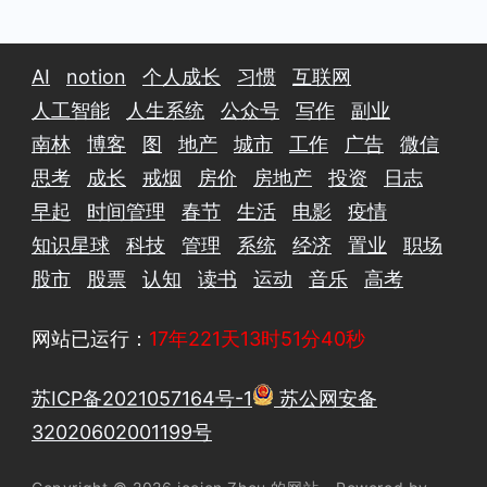
AI
notion
个人成长
习惯
互联网
人工智能
人生系统
公众号
写作
副业
南林
博客
图
地产
城市
工作
广告
微信
思考
成长
戒烟
房价
房地产
投资
日志
早起
时间管理
春节
生活
电影
疫情
知识星球
科技
管理
系统
经济
置业
职场
股市
股票
认知
读书
运动
音乐
高考
网站已运行：
17年221天13时51分41秒
苏ICP备2021057164号-1
苏公网安备
32020602001199号