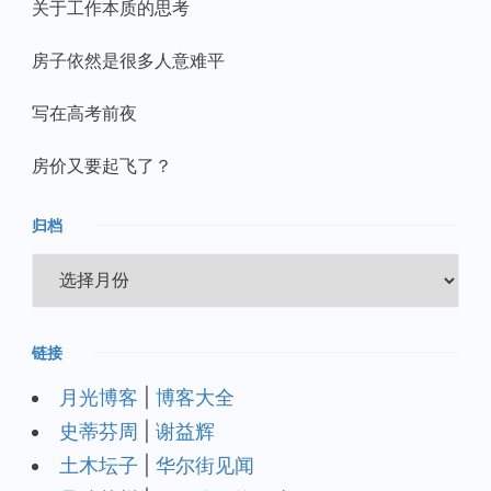
关于工作本质的思考
房子依然是很多人意难平
写在高考前夜
房价又要起飞了？
归档
归
档
链接
月光博客
|
博客大全
史蒂芬周
|
谢益辉
土木坛子
|
华尔街见闻