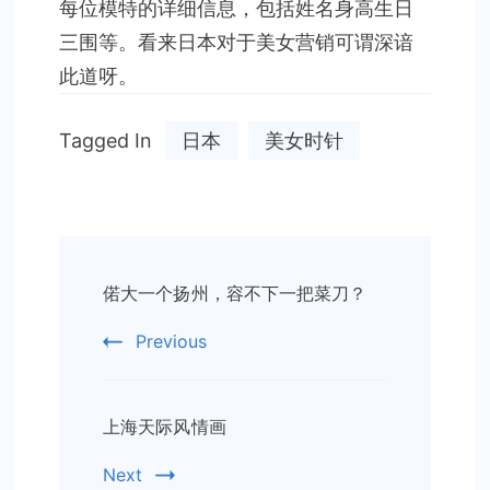
每位模特的详细信息，包括姓名身高生日
三围等。看来日本对于美女营销可谓深谙
此道呀。
Tagged In
日本
美女时针
Post
偌大一个扬州，容不下一把菜刀？
Navigation
Previous
上海天际风情画
Next