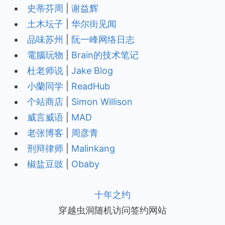
史蒂芬周
|
谢益辉
土木坛子
|
华尔街见闻
品味苏州
|
阮一峰网络日志
電腦玩物
|
Brain的技术笔记
杜老师说
|
Jake Blog
小蘭同学
|
ReadHub
个站商店
|
Simon Willison
威言威语
|
MAD
老张博客
|
周彦青
刑辩律师
|
Malinkang
椒盐豆豉
|
Obaby
十年之约
穿越虫洞随机访问签约网站