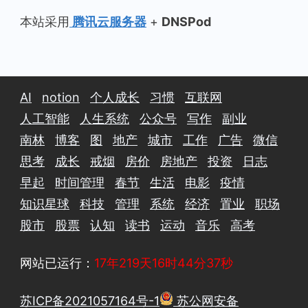
本站采用
腾讯云服务器
+
DNSPod
AI
notion
个人成长
习惯
互联网
人工智能
人生系统
公众号
写作
副业
南林
博客
图
地产
城市
工作
广告
微信
思考
成长
戒烟
房价
房地产
投资
日志
早起
时间管理
春节
生活
电影
疫情
知识星球
科技
管理
系统
经济
置业
职场
股市
股票
认知
读书
运动
音乐
高考
网站已运行：
17年219天16时44分38秒
苏ICP备2021057164号-1
苏公网安备