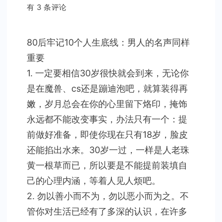
80
有 3 条评论
后
牢
80后牢记10个人生底线：男人的名声同样
记
重要
10
个
1. 一定要相信30岁很快就会到来，无论你
人
是在魔兽、cs还是蹦迪泡吧，就算装得再
生
嫩，岁月总会在你的心里留下烙印，掩饰
底
永远都不能改变事实，办法只有一个：提
线
前做好准备，即使你现在只有18岁，脸皮
还能掐出水来。30岁一过，一样是人老珠
黄一根草而已，所以要是不能提前装填自
己的心理内涵，等着人见人烦吧。
2. 勿以善小而不为，勿以恶小而为之。不
管你对生活已经有了多深的认识，在许多