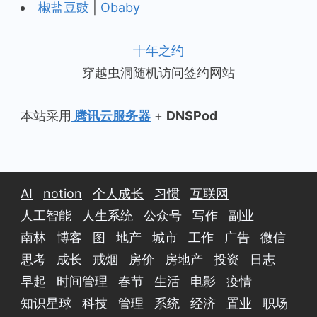
椒盐豆豉
|
Obaby
十年之约
穿越虫洞随机访问签约网站
本站采用
腾讯云服务器
+
DNSPod
AI
notion
个人成长
习惯
互联网
人工智能
人生系统
公众号
写作
副业
南林
博客
图
地产
城市
工作
广告
微信
思考
成长
戒烟
房价
房地产
投资
日志
早起
时间管理
春节
生活
电影
疫情
知识星球
科技
管理
系统
经济
置业
职场