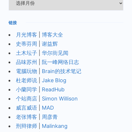
归
档
链接
月光博客
|
博客大全
史蒂芬周
|
谢益辉
土木坛子
|
华尔街见闻
品味苏州
|
阮一峰网络日志
電腦玩物
|
Brain的技术笔记
杜老师说
|
Jake Blog
小蘭同学
|
ReadHub
个站商店
|
Simon Willison
威言威语
|
MAD
老张博客
|
周彦青
刑辩律师
|
Malinkang