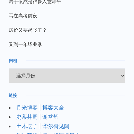
房子依然是很多人意难平
写在高考前夜
房价又要起飞了？
又到一年毕业季
归档
归
档
链接
月光博客
|
博客大全
史蒂芬周
|
谢益辉
土木坛子
|
华尔街见闻