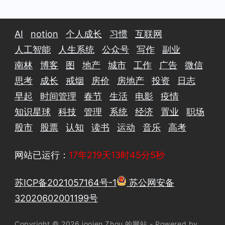
AI
notion
个人成长
习惯
互联网
人工智能
人生系统
公众号
写作
副业
南林
博客
图
地产
城市
工作
广告
微信
思考
成长
戒烟
房价
房地产
投资
日志
早起
时间管理
春节
生活
电影
疫情
知识星球
科技
管理
系统
经济
置业
职场
股市
股票
认知
读书
运动
音乐
高考
网站已运行：
17年219天13时45分5秒
苏ICP备2021057164号-1
苏公网安备
32020602001199号
Copyright © 2026 joojen Zhou 的网站 - Powered by