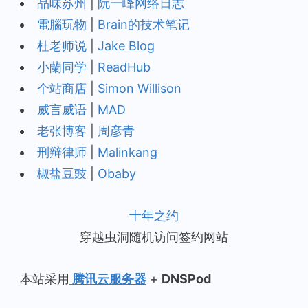
品味苏州
|
阮一峰网络日志
電腦玩物
|
Brain的技术笔记
杜老师说
|
Jake Blog
小蘭同学
|
ReadHub
个站商店
|
Simon Willison
威言威语
|
MAD
老张博客
|
周彦青
刑辩律师
|
Malinkang
椒盐豆豉
|
Obaby
十年之约
穿越虫洞随机访问签约网站
本站采用
腾讯云服务器
+
DNSPod