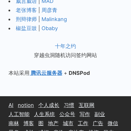
威言威语
|
MAD
老张博客
|
周彦青
刑辩律师
|
Malinkang
椒盐豆豉
|
Obaby
十年之约
穿越虫洞随机访问签约网站
本站采用
腾讯云服务器
+
DNSPod
AI
notion
个人成长
习惯
互联网
人工智能
人生系统
公众号
写作
副业
南林
博客
图
地产
城市
工作
广告
微信