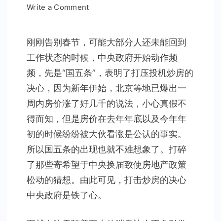
on
Write a Comment
新
的
刚刚告别春节，可能大部分人还未能回到
一
工作状态的时候，中央政府开始动作频
年
从
频，先是“国五条”，表明了打压投机炒房的
通
决心，因为新年伊始，北京等地已爆出一
胀
周内房价涨了好几千的说法，小心真假不
开
得而知，但是房价在去年年底以及今年年
始
初的时候纷纷被大伙看涨是公认的事实。
所以国五条的出现也就不难想象了。打碎
了那些寄希望于中央换届致使房地产政策
松动的猜想。由此可见，打击炒房的决心
中央政府是铁了心。