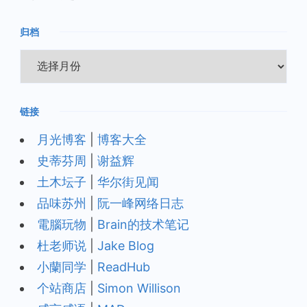
归档
归
档
链接
月光博客
|
博客大全
史蒂芬周
|
谢益辉
土木坛子
|
华尔街见闻
品味苏州
|
阮一峰网络日志
電腦玩物
|
Brain的技术笔记
杜老师说
|
Jake Blog
小蘭同学
|
ReadHub
个站商店
|
Simon Willison