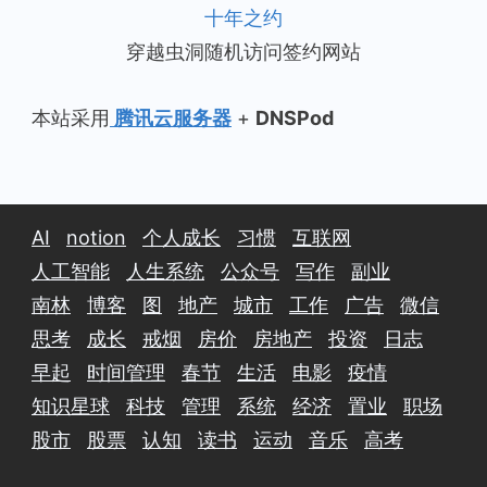
十年之约
穿越虫洞随机访问签约网站
本站采用
腾讯云服务器
+
DNSPod
AI
notion
个人成长
习惯
互联网
人工智能
人生系统
公众号
写作
副业
南林
博客
图
地产
城市
工作
广告
微信
思考
成长
戒烟
房价
房地产
投资
日志
早起
时间管理
春节
生活
电影
疫情
知识星球
科技
管理
系统
经济
置业
职场
股市
股票
认知
读书
运动
音乐
高考