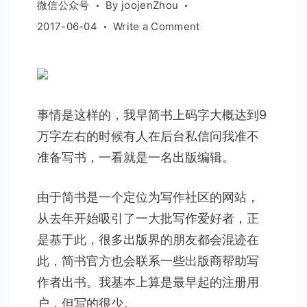
微信公众号
By
joojenZhou
on
2017-06-04
Write a Comment
对
不
起，
我
事情是这样的，我早简书上码字大概达到9
还
没
万字左右的时候有人在后台私信问我准不
做
准备写书，一看就是一名出版编辑。
好
写
由于简书是一个定位为写作社区的网站，
书
从去年开始吸引了一大批写作爱好者，正
的
是基于此，很多出版界的朋友都会混迹在
准
备
此，简书官方也会联系一些出版商帮助写
作者出书。我基本上算是最早起的注册用
户，但写的很少。