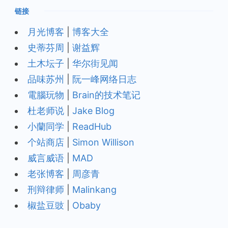
链接
月光博客
|
博客大全
史蒂芬周
|
谢益辉
土木坛子
|
华尔街见闻
品味苏州
|
阮一峰网络日志
電腦玩物
|
Brain的技术笔记
杜老师说
|
Jake Blog
小蘭同学
|
ReadHub
个站商店
|
Simon Willison
威言威语
|
MAD
老张博客
|
周彦青
刑辩律师
|
Malinkang
椒盐豆豉
|
Obaby