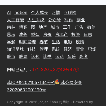
AI
notion
个人成长
习惯
互联网
人工智能
人生系统
公众号
写作
副业
南林
博客
图
地产
城市
工作
广告
微信
思考
成长
戒烟
房价
房地产
投资
日志
早起
时间管理
春节
生活
电影
疫情
知识星球
科技
管理
系统
经济
置业
职场
股市
股票
认知
读书
运动
音乐
高考
网站已运行：
17年220天3时42分48秒
苏ICP备2021057164号-1
苏公网安备
32020602001199号
Copyright © 2026 joojen Zhou 的网站 - Powered by