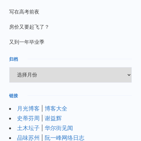
写在高考前夜
房价又要起飞了？
又到一年毕业季
归档
归
档
链接
月光博客
|
博客大全
史蒂芬周
|
谢益辉
土木坛子
|
华尔街见闻
品味苏州
|
阮一峰网络日志