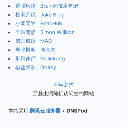
電腦玩物
|
Brain的技术笔记
杜老师说
|
Jake Blog
小蘭同学
|
ReadHub
个站商店
|
Simon Willison
威言威语
|
MAD
老张博客
|
周彦青
刑辩律师
|
Malinkang
椒盐豆豉
|
Obaby
十年之约
穿越虫洞随机访问签约网站
本站采用
腾讯云服务器
+
DNSPod