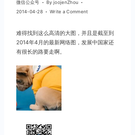
微信公众号
By
joojenZhou
on
2014-04-28
Write a Comment
世
界
难得找到这么高清的大图，并且是截至到
超
2014年4月的最新网络图，发展中国家还
大
城
有很长的路要走啊。
市
地
铁
网
络
(高
清
大
图)