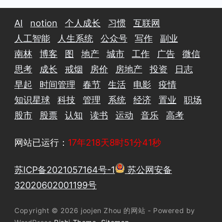
AI
notion
个人成长
习惯
互联网
人工智能
人生系统
公众号
写作
副业
南林
博客
图
地产
城市
工作
广告
微信
思考
成长
戒烟
房价
房地产
投资
日志
早起
时间管理
春节
生活
电影
疫情
知识星球
科技
管理
系统
经济
置业
职场
股市
股票
认知
读书
运动
音乐
高考
网站已运行：
17年218天8时51分42秒
苏ICP备2021057164号-1
苏公网安备
32020602001199号
Copyright © 2026 joojen Zhou 的网站 - Powered by