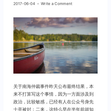
on
2017-06-04
Write a Comment
做
个
不
明
真
相
的
群
众
关于南海仲裁事件昨天公布最终结果，本
来不打算写这个事情，因为一方面涉及到
政治，比较敏感，已经有人在公众号身先
士卒被封；二来，这特么早在半年前就知