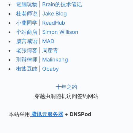
電腦玩物
|
Brain的技术笔记
杜老师说
|
Jake Blog
小蘭同学
|
ReadHub
个站商店
|
Simon Willison
威言威语
|
MAD
老张博客
|
周彦青
刑辩律师
|
Malinkang
椒盐豆豉
|
Obaby
十年之约
穿越虫洞随机访问签约网站
本站采用
腾讯云服务器
+
DNSPod