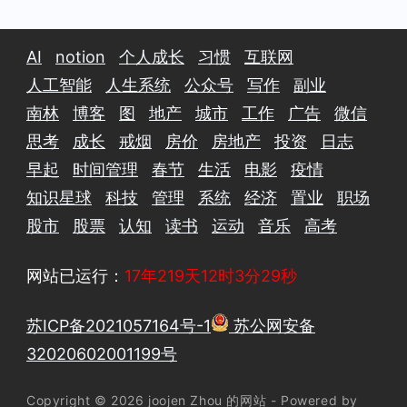
AI
notion
个人成长
习惯
互联网
人工智能
人生系统
公众号
写作
副业
南林
博客
图
地产
城市
工作
广告
微信
思考
成长
戒烟
房价
房地产
投资
日志
早起
时间管理
春节
生活
电影
疫情
知识星球
科技
管理
系统
经济
置业
职场
股市
股票
认知
读书
运动
音乐
高考
网站已运行：
17年219天12时3分31秒
苏ICP备2021057164号-1
苏公网安备
32020602001199号
Copyright © 2026 joojen Zhou 的网站 - Powered by