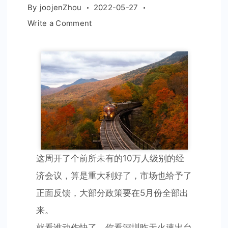
By
joojenZhou
2022-05-27
on
Write a Comment
别
怕，
一
大
波
利
好
在
路
上
这周开了个前所未有的10万人级别的经
了
济会议，算是重大利好了，市场也给予了
正面反馈，大部分政策要在5月份全部出
来。
就看谁动作快了，你看深圳昨天火速出台