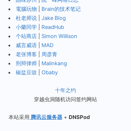
電腦玩物
|
Brain的技术笔记
杜老师说
|
Jake Blog
小蘭同学
|
ReadHub
个站商店
|
Simon Willison
威言威语
|
MAD
老张博客
|
周彦青
刑辩律师
|
Malinkang
椒盐豆豉
|
Obaby
十年之约
穿越虫洞随机访问签约网站
本站采用
腾讯云服务器
+
DNSPod