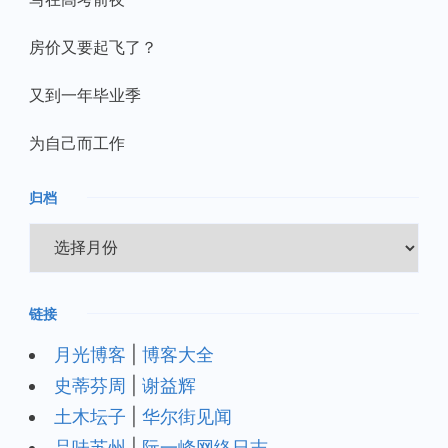
房价又要起飞了？
又到一年毕业季
为自己而工作
归档
归
档
链接
月光博客
|
博客大全
史蒂芬周
|
谢益辉
土木坛子
|
华尔街见闻
品味苏州
|
阮一峰网络日志