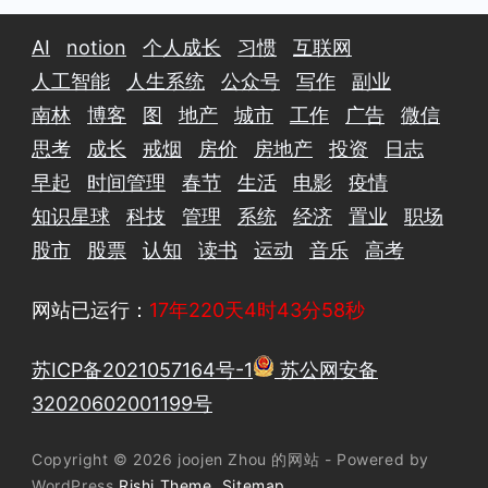
AI
notion
个人成长
习惯
互联网
人工智能
人生系统
公众号
写作
副业
南林
博客
图
地产
城市
工作
广告
微信
思考
成长
戒烟
房价
房地产
投资
日志
早起
时间管理
春节
生活
电影
疫情
知识星球
科技
管理
系统
经济
置业
职场
股市
股票
认知
读书
运动
音乐
高考
网站已运行：
17年220天4时43分58秒
苏ICP备2021057164号-1
苏公网安备
32020602001199号
Copyright © 2026 joojen Zhou 的网站 - Powered by
WordPress
Rishi Theme
Sitemap