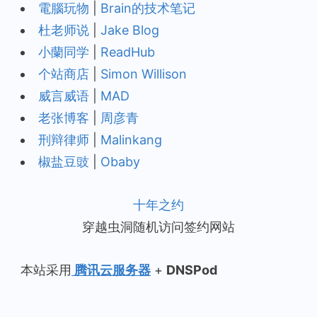
電腦玩物
|
Brain的技术笔记
杜老师说
|
Jake Blog
小蘭同学
|
ReadHub
个站商店
|
Simon Willison
威言威语
|
MAD
老张博客
|
周彦青
刑辩律师
|
Malinkang
椒盐豆豉
|
Obaby
十年之约
穿越虫洞随机访问签约网站
本站采用
腾讯云服务器
+
DNSPod