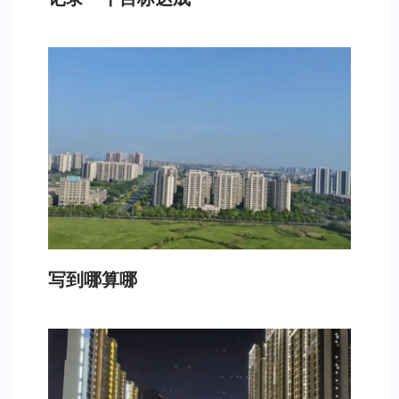
写到哪算哪