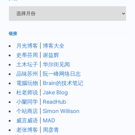
归
档
链接
月光博客
|
博客大全
史蒂芬周
|
谢益辉
土木坛子
|
华尔街见闻
品味苏州
|
阮一峰网络日志
電腦玩物
|
Brain的技术笔记
杜老师说
|
Jake Blog
小蘭同学
|
ReadHub
个站商店
|
Simon Willison
威言威语
|
MAD
老张博客
|
周彦青