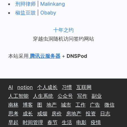
刑辩律师
|
Malinkang
椒盐豆豉
|
Obaby
十年之约
穿越虫洞随机访问签约网站
本站采用
腾讯云服务器
+
DNSPod
AI
notion
个人成长
习惯
互联网
人工智能
人生系统
公众号
写作
副业
南林
博客
图
地产
城市
工作
广告
微信
思考
成长
戒烟
房价
房地产
投资
日志
早起
时间管理
春节
生活
电影
疫情