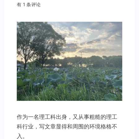
学
有 1 条评论
习
写
一
些
人
文
类
的
文
章
作为一名理工科出身，又从事粗糙的理工
科行业，写文章显得和周围的环境格格不
入。