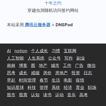
十年之约
穿越虫洞随机访问签约网站
本站采用
腾讯云服务器
+
DNSPod
AI
notion
个人成长
习惯
互联网
人工智能
人生系统
公众号
写作
副业
南林
博客
图
地产
城市
工作
广告
微信
思考
成长
戒烟
房价
房地产
投资
日志
早起
时间管理
春节
生活
电影
疫情
知识星球
科技
管理
系统
经济
置业
职场
股市
股票
认知
读书
运动
音乐
高考