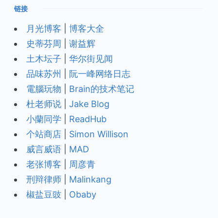
链接
月光博客
|
博客大全
史蒂芬周
|
谢益辉
土木坛子
|
华尔街见闻
品味苏州
|
阮一峰网络日志
電腦玩物
|
Brain的技术笔记
杜老师说
|
Jake Blog
小蘭同学
|
ReadHub
个站商店
|
Simon Willison
威言威语
|
MAD
老张博客
|
周彦青
刑辩律师
|
Malinkang
椒盐豆豉
|
Obaby