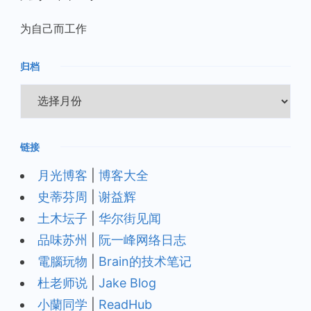
为自己而工作
归档
归
档
链接
月光博客
|
博客大全
史蒂芬周
|
谢益辉
土木坛子
|
华尔街见闻
品味苏州
|
阮一峰网络日志
電腦玩物
|
Brain的技术笔记
杜老师说
|
Jake Blog
小蘭同学
|
ReadHub