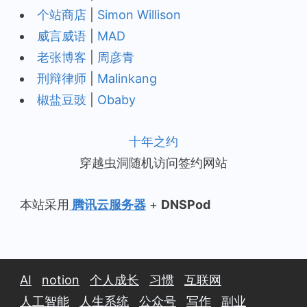
个站商店
|
Simon Willison
威言威语
|
MAD
老张博客
|
周彦青
刑辩律师
|
Malinkang
椒盐豆豉
|
Obaby
十年之约
穿越虫洞随机访问签约网站
本站采用
腾讯云服务器
+
DNSPod
AI
notion
个人成长
习惯
互联网
人工智能
人生系统
公众号
写作
副业