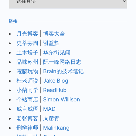
档
链接
月光博客
|
博客大全
史蒂芬周
|
谢益辉
土木坛子
|
华尔街见闻
品味苏州
|
阮一峰网络日志
電腦玩物
|
Brain的技术笔记
杜老师说
|
Jake Blog
小蘭同学
|
ReadHub
个站商店
|
Simon Willison
威言威语
|
MAD
老张博客
|
周彦青
刑辩律师
|
Malinkang