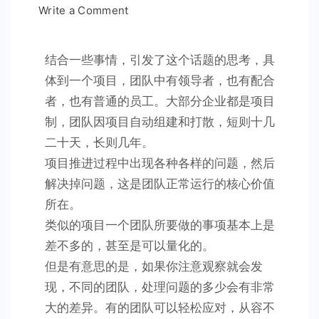
on
Write a Comment
是
管
结合一些事情，引发了这个话题的思考，具
理
体到一个项目，团队中有领导者，也有配合
者
者，也有普通的员工。大部分企业都是项目
的
问
制，团队因项目自动组建和打散，短则十几
题，
二十天，长则几年。
还
项目推进过程中出现各种各样的问题，然后
是
解决掉问题，这是团队正常运行的核心价值
员
所在。
工
类似的项目一个团队所要做的事项基本上是
的
差不多的，甚至是可以量化的。
问
但是有意思的是，如果你注意观察就会发
题？
现，不同的团队，处理问题的多少会有非常
大的差异。有的团队可以轻松应对，从容不