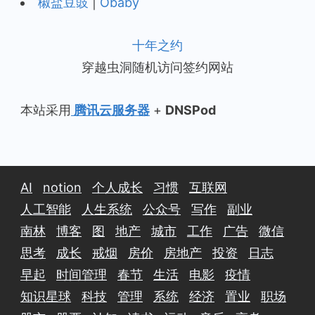
椒盐豆豉
|
Obaby
十年之约
穿越虫洞随机访问签约网站
本站采用
腾讯云服务器
+
DNSPod
AI
notion
个人成长
习惯
互联网
人工智能
人生系统
公众号
写作
副业
南林
博客
图
地产
城市
工作
广告
微信
思考
成长
戒烟
房价
房地产
投资
日志
早起
时间管理
春节
生活
电影
疫情
知识星球
科技
管理
系统
经济
置业
职场