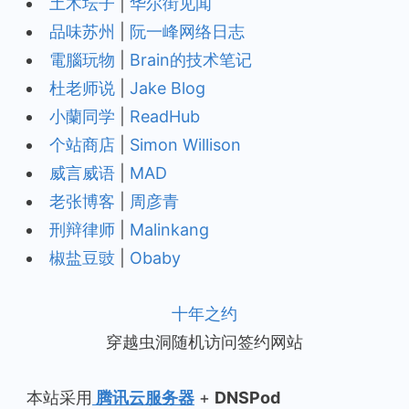
土木坛子
|
华尔街见闻
品味苏州
|
阮一峰网络日志
電腦玩物
|
Brain的技术笔记
杜老师说
|
Jake Blog
小蘭同学
|
ReadHub
个站商店
|
Simon Willison
威言威语
|
MAD
老张博客
|
周彦青
刑辩律师
|
Malinkang
椒盐豆豉
|
Obaby
十年之约
穿越虫洞随机访问签约网站
本站采用
腾讯云服务器
+
DNSPod