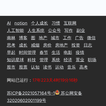
AI
notion
个人成长
习惯
互联网
人工智能
人生系统
公众号
写作
副业
南林
博客
图
地产
城市
工作
广告
微信
思考
成长
戒烟
房价
房地产
投资
日志
早起
时间管理
春节
生活
电影
疫情
知识星球
科技
管理
系统
经济
置业
职场
股市
股票
认知
读书
运动
音乐
高考
网站已运行：
17年223天4时19分17秒
苏ICP备2021057164号-1
苏公网安备
32020602001199号