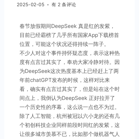
DeepSeek
2025-02-05
有 2 条评论
拉
开
春节放假期间DeepSeek 真是红的发紫，
了
目前已经霸榜了几乎所有国家App下载榜首
一
位置，可能这个状况还得持续一阵子。
个
序
不少人对这个事件持怀疑态度，表示这种热
幕
度有点言过其实了，奉劝大家冷静对待。因
为DeepSeek这次热度基本上已经赶上了两
年前chatGPT发布的时候，这样对比来
看，确实有点言过其实了，但是站在这个时
间点上，我倒认为DeepSeek 正好拉开了
一个历史性的序幕，这么说一点也不为过。
除了人工智能，杭州被冠以六小龙的还有几
个初创科技企业同样前段时间红的发紫，这
让很多城市羡慕不已，比如那个做机器气人