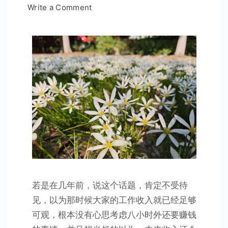
on
Write a Comment
构
建
一
个
八
小
时
外
的
商
业
模
式
若是在几年前，说这个话题，肯定不受待
见，以为那时候大家的工作收入就已经足够
可观，根本没有心思考虑八小时外还要赚钱