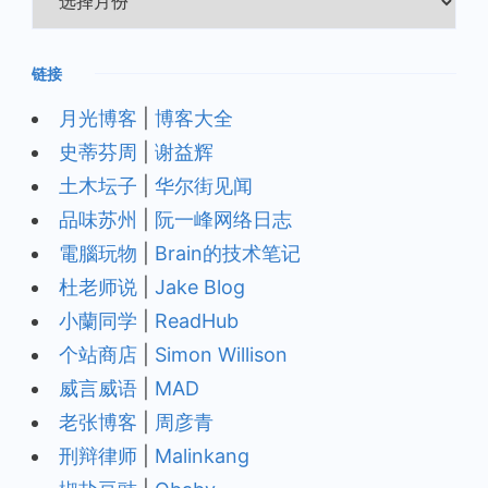
档
链接
月光博客
|
博客大全
史蒂芬周
|
谢益辉
土木坛子
|
华尔街见闻
品味苏州
|
阮一峰网络日志
電腦玩物
|
Brain的技术笔记
杜老师说
|
Jake Blog
小蘭同学
|
ReadHub
个站商店
|
Simon Willison
威言威语
|
MAD
老张博客
|
周彦青
刑辩律师
|
Malinkang