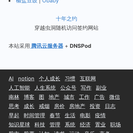
椒盐豆豉
|
Obaby
十年之约
穿越虫洞随机访问签约网站
本站采用
腾讯云服务器
+
DNSPod
AI
notion
个人成长
习惯
互联网
人工智能
人生系统
公众号
写作
副业
南林
博客
图
地产
城市
工作
广告
微信
思考
成长
戒烟
房价
房地产
投资
日志
早起
时间管理
春节
生活
电影
疫情
知识星球
科技
管理
系统
经济
置业
职场