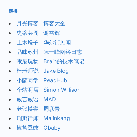
链接
月光博客
|
博客大全
史蒂芬周
|
谢益辉
土木坛子
|
华尔街见闻
品味苏州
|
阮一峰网络日志
電腦玩物
|
Brain的技术笔记
杜老师说
|
Jake Blog
小蘭同学
|
ReadHub
个站商店
|
Simon Willison
威言威语
|
MAD
老张博客
|
周彦青
刑辩律师
|
Malinkang
椒盐豆豉
|
Obaby