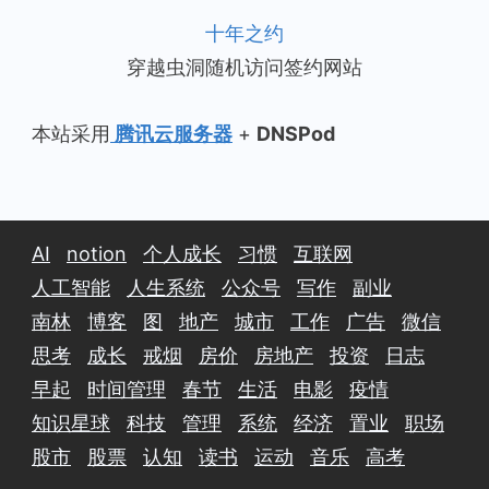
十年之约
穿越虫洞随机访问签约网站
本站采用
腾讯云服务器
+
DNSPod
AI
notion
个人成长
习惯
互联网
人工智能
人生系统
公众号
写作
副业
南林
博客
图
地产
城市
工作
广告
微信
思考
成长
戒烟
房价
房地产
投资
日志
早起
时间管理
春节
生活
电影
疫情
知识星球
科技
管理
系统
经济
置业
职场
股市
股票
认知
读书
运动
音乐
高考