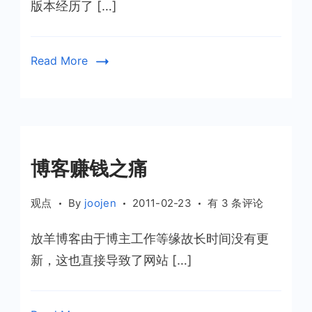
版
版本经历了 […]
发
布
Read More
博客赚钱之痛
博
观点
By
joojen
2011-02-23
有 3 条评论
客
放羊博客由于博主工作等缘故长时间没有更
赚
钱
新，这也直接导致了网站 […]
之
痛