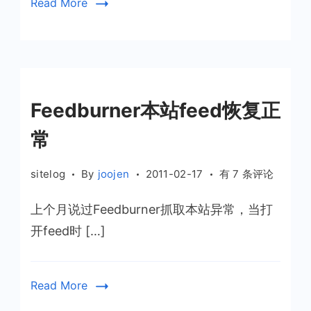
Read More
Feedburner本站feed恢复正
常
Feedburner
sitelog
By
joojen
2011-02-17
有 7 条评论
本
上个月说过Feedburner抓取本站异常，当打
站
feed
开feed时 […]
恢
复
正
Read More
常