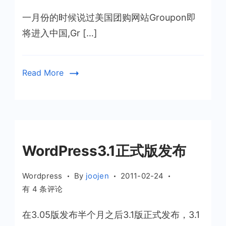
中
一月份的时候说过美国团购网站Groupon即
国
站
将进入中国,Gr […]
——
高
朋
Read More
网
上
线
WordPress3.1正式版发布
Wordpress
By
joojen
2011-02-24
WordPress3.1
有 4 条评论
正
在3.05版发布半个月之后3.1版正式发布，3.1
式