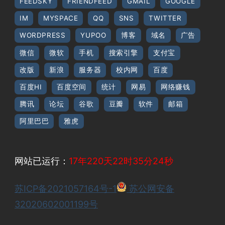
FEEDSKY
FRIENDFEED
GMAIL
GOOGLE
IM
MYSPACE
QQ
SNS
TWITTER
WORDPRESS
YUPOO
博客
域名
广告
微信
微软
手机
搜索引擎
支付宝
改版
新浪
服务器
校内网
百度
百度HI
百度空间
统计
网易
网络赚钱
腾讯
论坛
谷歌
豆瓣
软件
邮箱
阿里巴巴
雅虎
网站已运行：
17年220天22时35分24秒
苏ICP备2021057164号-1
苏公网安备
32020602001199号