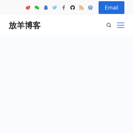
Skip
Email
to
content
放羊博客