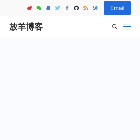
Skip
Email
to
content
放羊博客