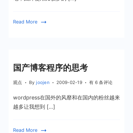
加
分
享
Read More
按
钮
国产博客程序的思考
国
观点
By
joojen
2009-02-19
有 6 条评论
产
wordpress在国外的风靡和在国内的粉丝越来
博
客
越多让我想到 […]
程
序
的
Read More