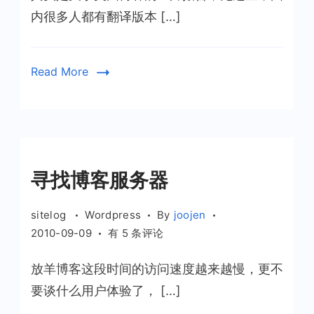
续
内很多人都有翻译版本 […]
上
升？
Read More
寻找博客服务器
sitelog
Wordpress
By
joojen
寻
2010-09-09
有 5 条评论
找
放羊博客这段时间的访问速度越来越慢，更不
博
客
要谈什么用户体验了， […]
服