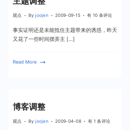
主题调整
主
观点
By
joojen
2009-09-15
有 10 条评论
题
事实证明还是未能抵住主题带来的诱惑，昨天
调
整
又花了一些时间摆弄主 […]
Read More
博客调整
博
观点
By
joojen
2009-04-08
有 1 条评论
客