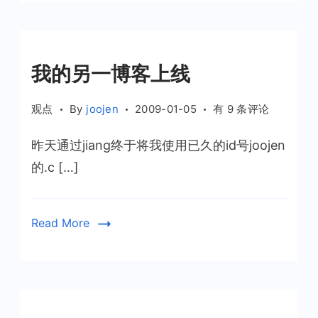
我的另一博客上线
我
观点
By
joojen
2009-01-05
有 9 条评论
的
昨天通过jiang终于将我使用已久的id号joojen
另
一
的.c […]
博
客
上
Read More
线