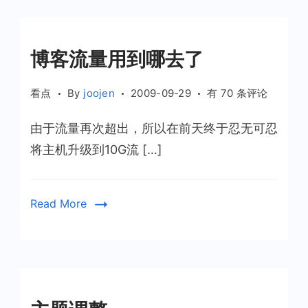
博客流量用到哪去了
博
看点
By
joojen
2009-09-29
有 70 条评论
客
由于流量再次超出，所以在前天终于忍无可忍
流
量
将主机升级到10G流 […]
用
到
哪
Read More
去
了