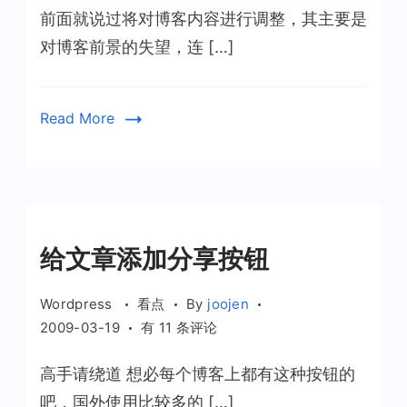
前面就说过将对博客内容进行调整，其主要是
调
整
对博客前景的失望，连 […]
Read More
给文章添加分享按钮
Wordpress
看点
By
joojen
给
2009-03-19
有 11 条评论
文
高手请绕道 想必每个博客上都有这种按钮的
章
添
吧，国外使用比较多的 […]