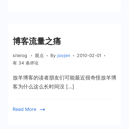
结
的
话
题
博客流量之痛
sitelog
观点
By
joojen
2010-02-01
博
有 34 条评论
客
放羊博客的读者朋友们可能最近很奇怪放羊博
流
量
客为什么这么长时间没 […]
之
痛
Read More