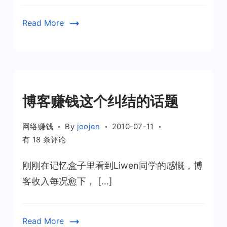
务
器
Read More
博客赚钱这个纠结的话题
网络赚钱
By
joojen
2010-07-11
博
有 18 条评论
客
刚刚在记忆盒子里看到Liwen同学的感慨，博
赚
钱
客收入每况愈下， […]
这
个
纠
Read More