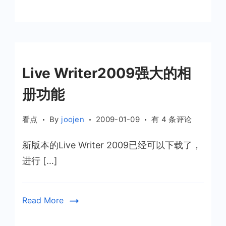
思
考
Live Writer2009强大的相
册功能
Live
看点
By
joojen
2009-01-09
有 4 条评论
Writer2009
新版本的Live Writer 2009已经可以下载了，
强
大
进行 […]
的
相
册
Read More
功
能