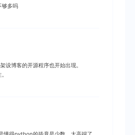
不够多吗
ngine架设博客的开源程序也开始出现。
注。
是懂得python的毕竟是少数，太高端了