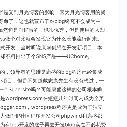
ger多半是受到月光博客的影响，因为月光博客用的就
寿命了，这也就宣布了z-blog终究不会成为主
log虽然也是PHP写的，也很优秀，但是使用的人却
ress做个对比就会发现它为什么没能流行起来。
作坊式开发，当时听说康盛创想在开发新项目，本
却不料推出了个SNS产品——UChome。
的，领导者的思维是康盛的blog程序已经集成
发一个项目，但是不知道戴志康先生有没有想过，一
装一个Supersite吗？可能康盛这样的公司根本瞧
wordpress.com在短短几年时间内成为全美
gger.com，wordpress程序更是成为了独立
做PHP社区程序开发公司phpwind和康盛都
有bbs开发的底子再去开发blog实在不必花费