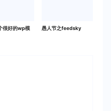
个很好的wp模
愚人节之feedsky