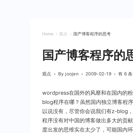
Home
观点
国产博客程序的思考
国产博客程序的
国
观点
By
joojen
2009-02-19
有 6 
产
博
wordpress在国外的风靡和在国
客
blog程序在哪？虽然国内独立博客程序
程
以说没有，尽管你会说我们有z-blog，P
序
的
程序没有对中国的博客做出多大的贡献
思
度出发的思维实在太少了，可能国内环