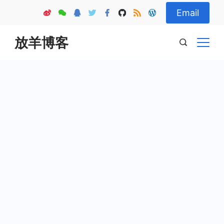
Skip
Email
to
content
放羊博客