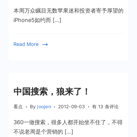
iPhone5
本周万众瞩目无数苹果迷和投资者寄予厚望的
看
后
iPhone5如约而 […]
乔
布
斯
Read More
时
代
的
苹
果
中国搜索，狼来了！
中
看点
By
joojen
2012-09-03
有 13 条评论
国
360一做搜索，很多人都开始坐不住了，不得
搜
索，
不说老周是个营销的 […]