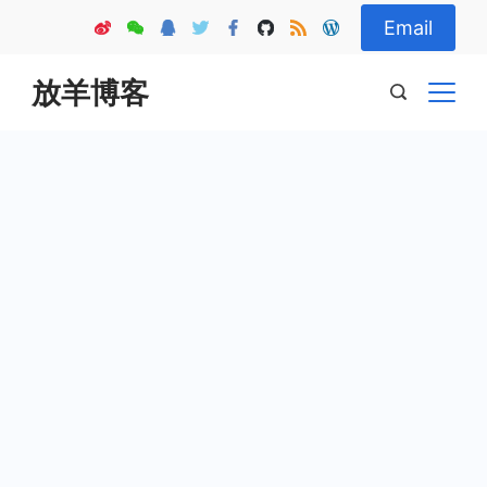
Skip
Email
to
content
放羊博客