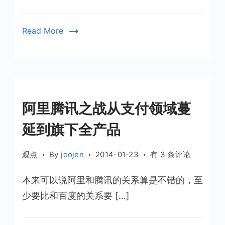
之
战
之
Read More
春
节
篇
阿里腾讯之战从支付领域蔓
延到旗下全产品
阿
观点
By
joojen
2014-01-23
有 3 条评论
里
本来可以说阿里和腾讯的关系算是不错的，至
腾
讯
少要比和百度的关系要 […]
之
战