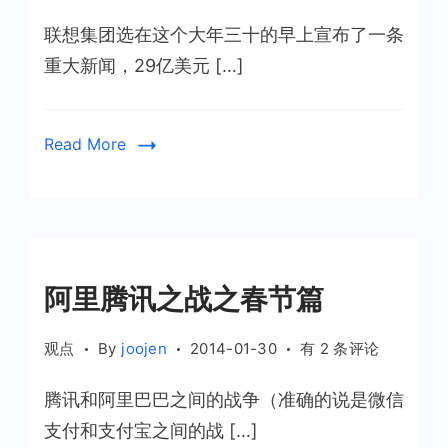
我
联想集团选在这个大年三十的早上宣布了一条
们
再
重大新闻，29亿美元 […]
说
一
次
Read More
Hello
MOTO
阿里腾讯之战之春节篇
阿
观点
By
joojen
2014-01-30
有 2 条评论
里
腾讯和阿里巴巴之间的战争（准确的说是微信
腾
讯
支付和支付宝之间的战 […]