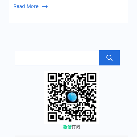
从
Read More
支
付
领
域
蔓
延
搜
到
旗
下
全
产
品
微信
订阅