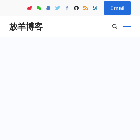
Skip
Email
to
content
放羊博客