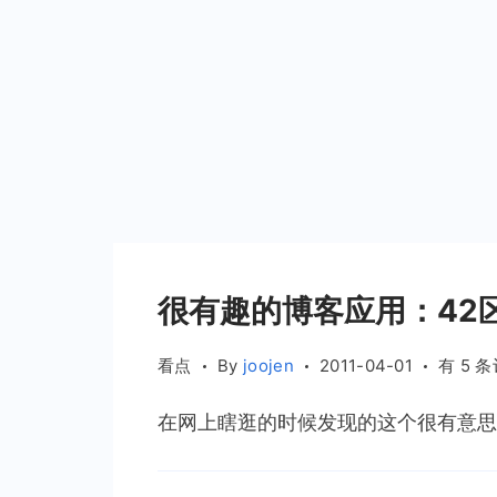
很有趣的博客应用：42
很
看点
By
joojen
2011-04-01
有 5 
有
在网上瞎逛的时候发现的这个很有意思的
趣
的
博