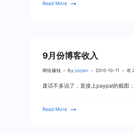
Read More
客
应
用：
42
区
9月份博客收入
9
网络赚钱
By
joojen
2010-10-11
有 
月
废话不多说了，直接上paypal的截图：
份
博
客
Read More
收
入