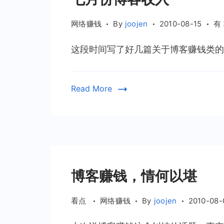
七
网络赚钱
By
joojen
2010-08-15
有
月
这段时间写了好几篇关于博客赚钱类的文
份
博
客
Read More
收
入
博客赚钱，情何以堪
看点
网络赚钱
By
joojen
2010-08-