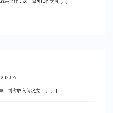
是这样，这一篇可以作为其 […]
赚
钱，
情
何
以
堪
题
18 条评论
慨，博客收入每况愈下， […]