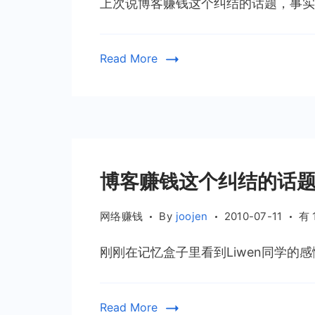
上次说博客赚钱这个纠结的话题，事实就
Read More
博客赚钱这个纠结的话
博
网络赚钱
By
joojen
2010-07-11
有 
客
刚刚在记忆盒子里看到Liwen同学的感
赚
钱
这
Read More
个