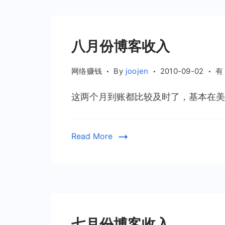
八月份博客收入
八
网络赚钱
By
joojen
2010-09-02
有
月
这两个月到账都比较及时了，基本在美国
份
博
客
Read More
收
入
七月份博客收入