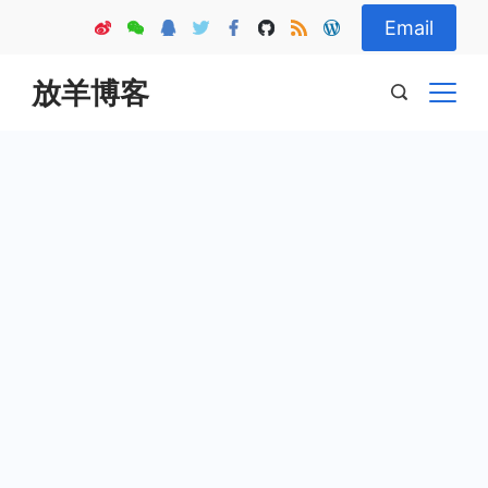
Skip
Email
to
content
放羊博客