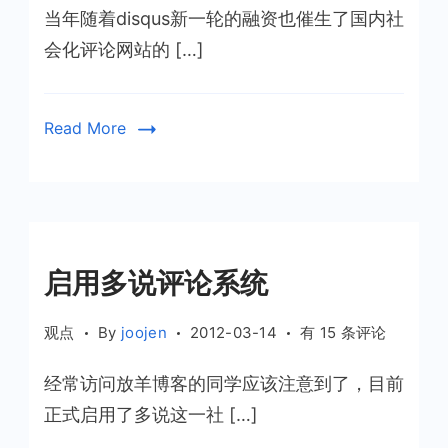
当年随着disqus新一轮的融资也催生了国内社
化
评
会化评论网站的 […]
论
的
新
Read More
方
向
启用多说评论系统
启
观点
By
joojen
2012-03-14
有 15 条评论
用
经常访问放羊博客的同学应该注意到了，目前
多
说
正式启用了多说这一社 […]
评