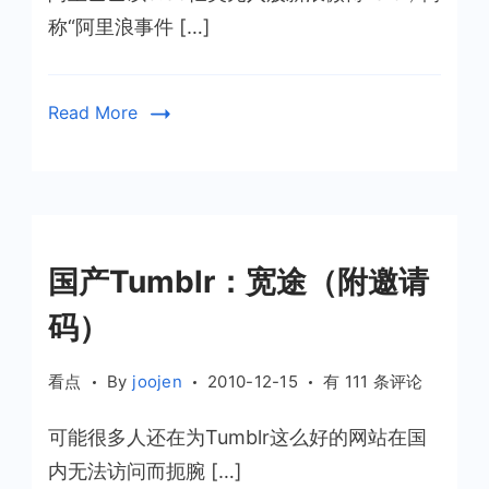
巴
称“阿里浪事件 […]
6
亿
美
Read More
元
投
资
新
浪
国产Tumblr：宽途（附邀请
微
博
码）
国
看点
By
joojen
2010-12-15
有 111 条评论
产
可能很多人还在为Tumblr这么好的网站在国
Tumblr：
宽
内无法访问而扼腕 […]