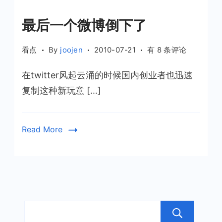
最后一个微博倒下了
最
看点
By
joojen
2010-07-21
有 8 条评论
后
在twitter风起云涌的时候国内创业者也迅速
一
个
复制这种新玩意 […]
微
博
倒
Read More
下
了
搜