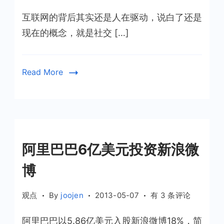
里
互联网的背后其实还是人在驱动，说白了还是
才
是
现在的概念，就是社交 […]
互
联
网
Read More
的
中
心
地
带？
阿里巴巴6亿美元投资新浪微
博
阿
观点
By
joojen
2013-05-07
有 3 条评论
里
阿里巴巴以5.86亿美元入股新浪微博18%，简
巴