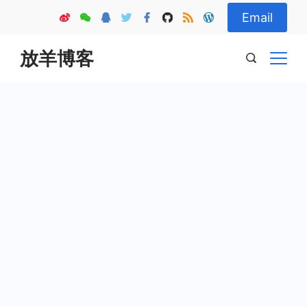
Skip
Email
to
content
放羊博客