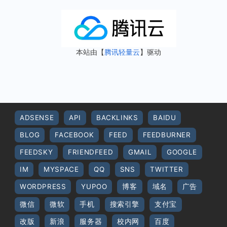
本站由【
腾讯轻量云
】驱动
ADSENSE
API
BACKLINKS
BAIDU
BLOG
FACEBOOK
FEED
FEEDBURNER
FEEDSKY
FRIENDFEED
GMAIL
GOOGLE
IM
MYSPACE
QQ
SNS
TWITTER
WORDPRESS
YUPOO
博客
域名
广告
微信
微软
手机
搜索引擎
支付宝
改版
新浪
服务器
校内网
百度