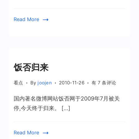
途
（附
邀
Read More
请
码）
饭否归来
饭
看点
By
joojen
2010-11-26
有 7 条评论
否
国内著名微博网站饭否网于2009年7月被关
归
来
停,今天终于归来。 […]
Read More