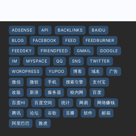
ADSENSE
API
BACKLINKS
BAIDU
BLOG
FACEBOOK
FEED
FEEDBURNER
FEEDSKY
FRIENDFEED
GMAIL
GOOGLE
IM
MYSPACE
QQ
SNS
TWITTER
WORDPRESS
YUPOO
博客
域名
广告
微信
微软
手机
搜索引擎
支付宝
改版
新浪
服务器
校内网
百度
百度HI
百度空间
统计
网易
网络赚钱
腾讯
论坛
谷歌
豆瓣
软件
邮箱
阿里巴巴
雅虎