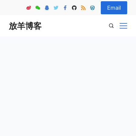
Skip
Email
to
content
放羊博客