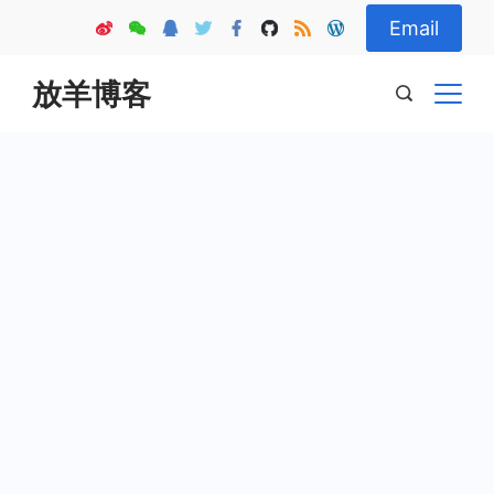
Skip
Email
to
content
放羊博客