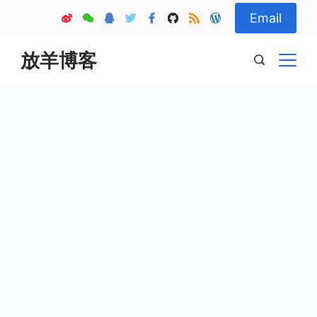
Skip
Email
to
content
放羊博客