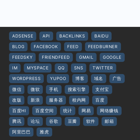
ADSENSE
API
BACKLINKS
BAIDU
BLOG
FACEBOOK
FEED
FEEDBURNER
FEEDSKY
FRIENDFEED
GMAIL
GOOGLE
IM
MYSPACE
QQ
SNS
TWITTER
WORDPRESS
YUPOO
博客
域名
广告
微信
微软
手机
搜索引擎
支付宝
改版
新浪
服务器
校内网
百度
百度HI
百度空间
统计
网易
网络赚钱
腾讯
论坛
谷歌
豆瓣
软件
邮箱
阿里巴巴
雅虎