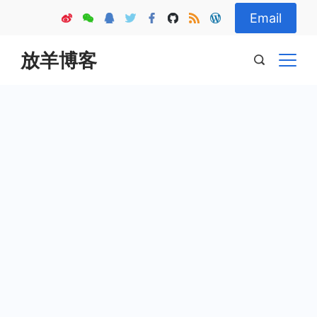
Skip
Email
to
content
放羊博客