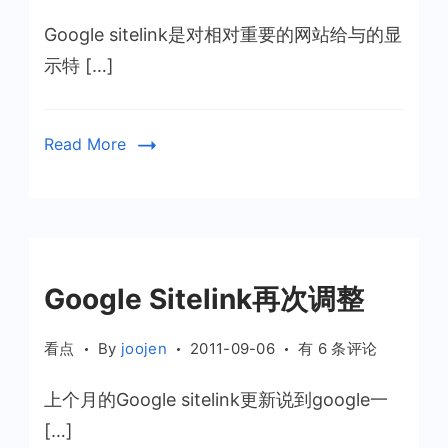
羊
Google sitelink是对相对重要的网站给与的显
博
客
示特 […]
Google
sitelink
终
Read More
于
恢
复
Google Sitelink再次调整
Google
看点
By
joojen
2011-09-06
有 6 条评论
Sitelink
上个月的Google sitelink更新说到google一
再
次
[…]