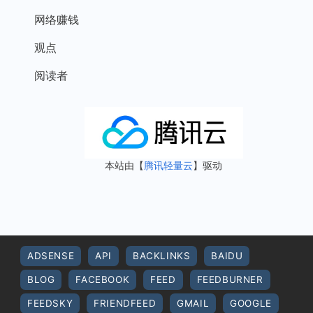
网络赚钱
观点
阅读者
本站由【
腾讯轻量云
】驱动
ADSENSE
API
BACKLINKS
BAIDU
BLOG
FACEBOOK
FEED
FEEDBURNER
FEEDSKY
FRIENDFEED
GMAIL
GOOGLE