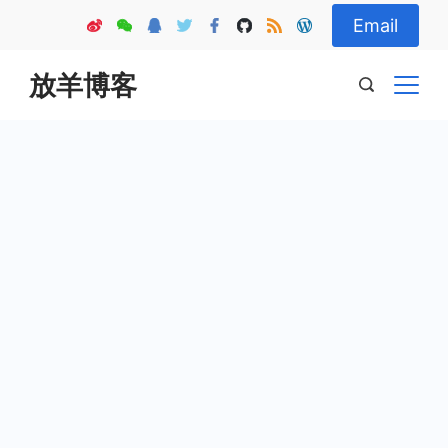
Skip
Email
to
content
放羊博客