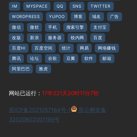
IM
MYSPACE
QQ
SNS
TWITTER
WORDPRESS
YUPOO
博客
域名
广告
微信
微软
手机
搜索引擎
支付宝
改版
新浪
服务器
校内网
百度
百度HI
百度空间
统计
网易
网络赚钱
腾讯
论坛
谷歌
豆瓣
软件
邮箱
阿里巴巴
雅虎
网站已运行：
17年221天20时11分8秒
苏ICP备2021057164号-1
苏公网安备
32020602001199号