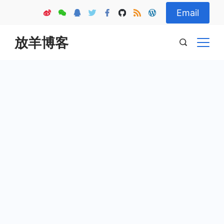
Skip
Email
to
content
放羊博客