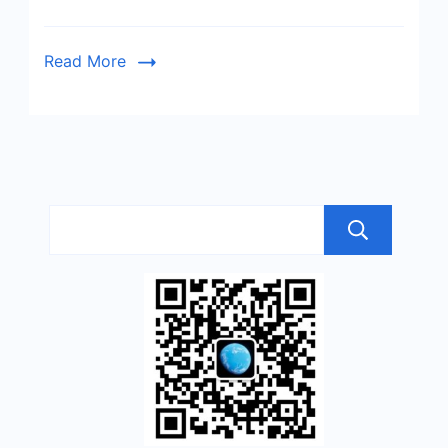
轻
型
博
Read More
客：
点
点
网
（附
邀
搜
请）