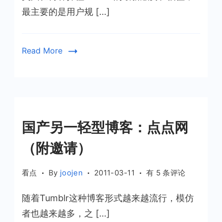
不
最主要的是用户规 […]
能
承
受
Read More
之
轻
国产另一轻型博客：点点网
（附邀请）
国
看点
By
joojen
2011-03-11
有 5 条评论
产
随着Tumblr这种博客形式越来越流行，模仿
另
一
者也越来越多，之 […]