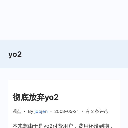
yo2
彻底放弃yo2
彻
观点
By
joojen
2008-05-21
有 2 条评论
底
本来想由于是yo2付费用户，费用还没到期，
放