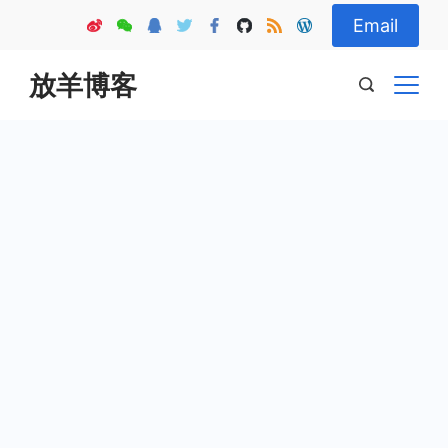
Skip
Email
to
content
放羊博客