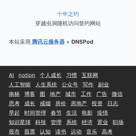
十年之约
穿越虫洞随机访问签约网站
本站采用
腾讯云服务器
+
DNSPod
AI
notion
个人成长
习惯
互联网
人工智能
人生系统
公众号
写作
副业
南林
博客
图
地产
城市
工作
广告
微信
思考
成长
戒烟
房价
房地产
投资
日志
早起
时间管理
春节
生活
电影
疫情
知识星球
科技
管理
系统
经济
置业
职场
股市
股票
认知
读书
运动
音乐
高考