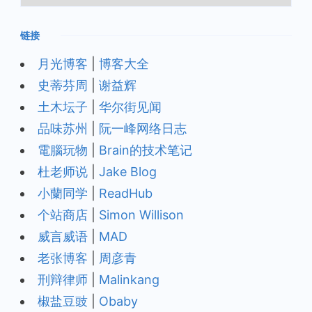
档
链接
月光博客
|
博客大全
史蒂芬周
|
谢益辉
土木坛子
|
华尔街见闻
品味苏州
|
阮一峰网络日志
電腦玩物
|
Brain的技术笔记
杜老师说
|
Jake Blog
小蘭同学
|
ReadHub
个站商店
|
Simon Willison
威言威语
|
MAD
老张博客
|
周彦青
刑辩律师
|
Malinkang
椒盐豆豉
|
Obaby