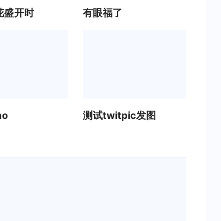
花盛开时
有眼福了
ho
测试twitpic发图