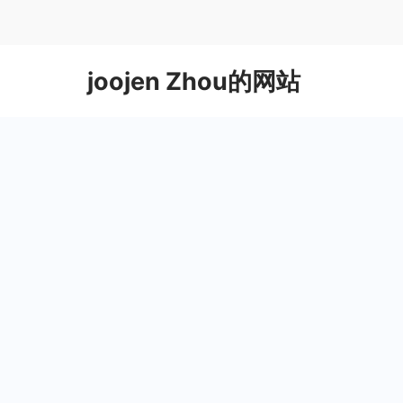
Skip
to
content
joojen Zhou的网站