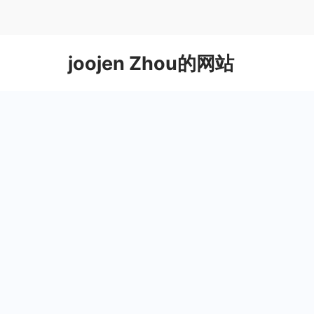
Skip
to
content
joojen Zhou的网站