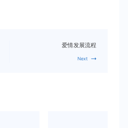
用
支
付
宝
缴
水
爱情发展流程
电
费
Next
了