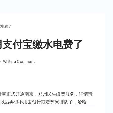
水电费了
用支付宝缴水电费了
on
Write a Comment
南
京
的
娃
，支付宝正式开通南京，郑州民生缴费服务，详情请
们
可
，以后再也不用去银行或者苏果排队了，哈哈。
以