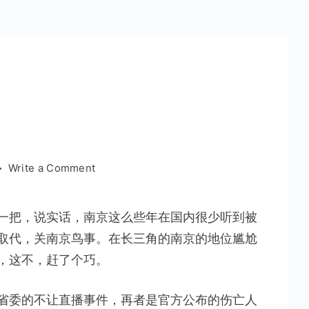
on
Write a Comment
南
京
一把，说实话，南京这么些年在国内很少听到被
火
取代，关南京鸟事。在长三角的南京的地位尴尬
了
一
，这不，赶了个巧。
把
省委的不让直播事件，再者是官方公布的伤亡人