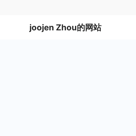
Skip
to
content
joojen Zhou的网站