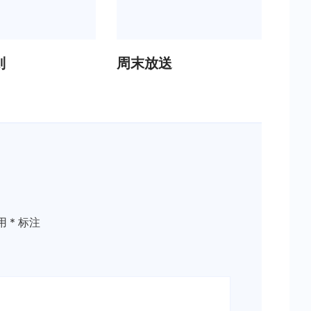
则
周末放送
用
*
标注