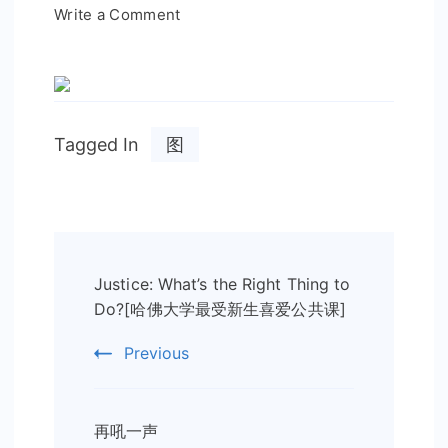
on
Write a Comment
历
史
总
是
Tagged In
图
这
么
惊
人
Post
的
相
Justice: What’s the Right Thing to
Navigation
似
Do?[哈佛大学最受新生喜爱公共课]
Previous
再吼一声