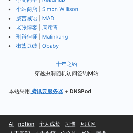
个站商店
|
Simon Willison
威言威语
|
MAD
老张博客
|
周彦青
刑辩律师
|
Malinkang
椒盐豆豉
|
Obaby
十年之约
穿越虫洞随机访问签约网站
本站采用
腾讯云服务器
+
DNSPod
AI
notion
个人成长
习惯
互联网