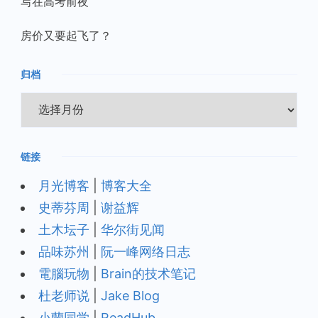
写在高考前夜
房价又要起飞了？
归档
归
档
链接
月光博客
|
博客大全
史蒂芬周
|
谢益辉
土木坛子
|
华尔街见闻
品味苏州
|
阮一峰网络日志
電腦玩物
|
Brain的技术笔记
杜老师说
|
Jake Blog
小蘭同学
|
ReadHub