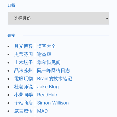
归档
归
档
链接
月光博客
|
博客大全
史蒂芬周
|
谢益辉
土木坛子
|
华尔街见闻
品味苏州
|
阮一峰网络日志
電腦玩物
|
Brain的技术笔记
杜老师说
|
Jake Blog
小蘭同学
|
ReadHub
个站商店
|
Simon Willison
威言威语
|
MAD