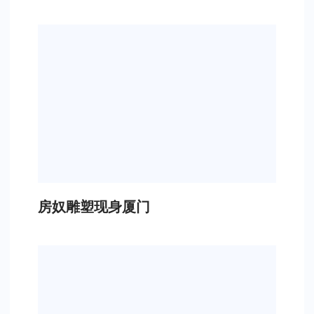
房奴雕塑现身厦门