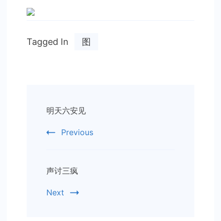
图
不
说
Tagged In
图
话
Post
明天六安见
Navigation
Previous
声讨三疯
Next