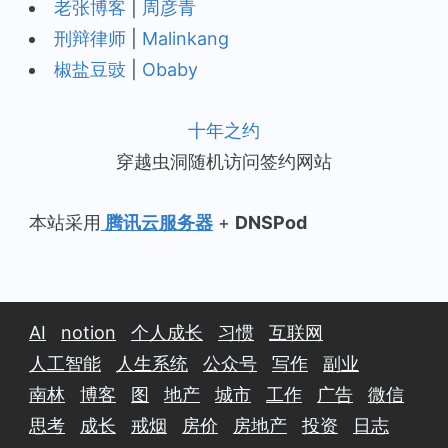
老张博客
|
周彦青
刑辩律师
|
Malinkang
椒盐豆豉
|
Obaby
十年之约
穿越虫洞随机访问签约网站
本站采用
腾讯云服务器
+
DNSPod
AI
notion
个人成长
习惯
互联网
人工智能
人生系统
公众号
写作
副业
南林
博客
图
地产
城市
工作
广告
微信
思考
成长
戒烟
房价
房地产
投资
日志