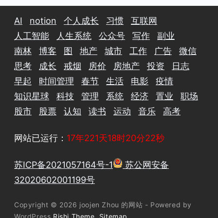
AI
notion
个人成长
习惯
互联网
人工智能
人生系统
公众号
写作
副业
南林
博客
图
地产
城市
工作
广告
微信
思考
成长
戒烟
房价
房地产
投资
日志
早起
时间管理
春节
生活
电影
疫情
知识星球
科技
管理
系统
经济
置业
职场
股市
股票
认知
读书
运动
音乐
高考
网站已运行：
17年221天18时20分23秒
苏ICP备2021057164号-1
苏公网安备
32020602001199号
Copyright © 2026 joojen Zhou 的网站 - Powered by
WordPress
Rishi Theme
Sitemap