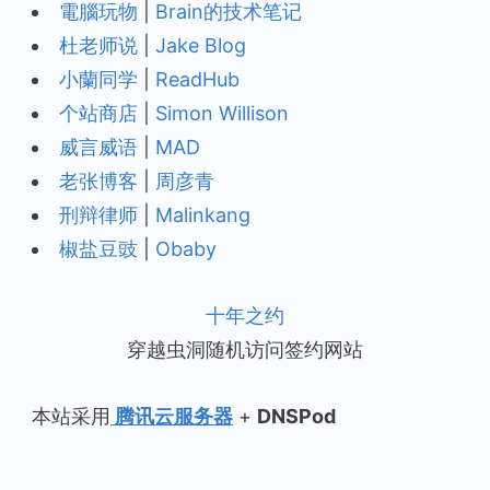
電腦玩物
|
Brain的技术笔记
杜老师说
|
Jake Blog
小蘭同学
|
ReadHub
个站商店
|
Simon Willison
威言威语
|
MAD
老张博客
|
周彦青
刑辩律师
|
Malinkang
椒盐豆豉
|
Obaby
十年之约
穿越虫洞随机访问签约网站
本站采用
腾讯云服务器
+
DNSPod