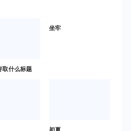
坐牢
好取什么标题
初夏