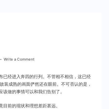
on
Write a Comment
而
立
布已经进入奔四的行列。不管相不相信，这已经
之
三故装成熟的画面俨然还在眼前。不可否认的是，
年
应该做的事情可以和我们告别了。
竟目前的现状和理想差距甚远。